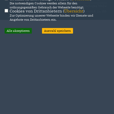
Die notwendigen Cookies werden allein für den
@2026 CDU-Gemeindeverband
Realisation: Sharkness Media
ordnungsgemäßen Gebrauch der Webseite benötigt.
Cookies von Drittanbietern (
Übersicht
)
Weinsberger Tal
GmbH & Co. KG
Zur Optimierung unserer Webseite binden wir Dienste und
Alle Rechte vorbehalten.
Angebote von Drittanbietern ein.
Alle akzeptieren
Auswahl speichern