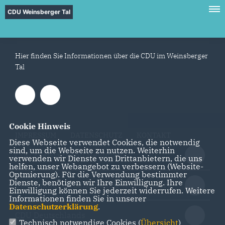
CDU Weinsberger Tal
Hier finden Sie Informationen über die CDU im Weinsberger
Tal
Cookie Hinweis
IMPRESSUM
DATENSCHUTZ
KONTAKT
Diese Webseite verwendet Cookies, die notwendig
sind, um die Webseite zu nutzen. Weiterhin
CDU Kreisverband Heilbronn
verwenden wir Dienste von Drittanbietern, die uns
helfen, unser Webangebot zu verbessern (Website-
Optmierung). Für die Verwendung bestimmter
Dienste, benötigen wir Ihre Einwilligung. Ihre
CDU Landesverband Baden-Württemberg
Einwilligung können Sie jederzeit widerrufen. Weitere
Informationen finden Sie in unserer
Datenschutzerklärung
.
CDU Deutschlands
Technisch notwendige Cookies (
Übersicht
)