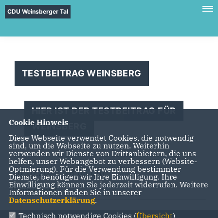
CDU Weinsberger Tal
TESTBEITRAG WEINSBERG
HIER IST DER TESTBEITRAG FÜR
Cookie Hinweis
WEINSBERG
Diese Webseite verwendet Cookies, die notwendig
sind, um die Webseite zu nutzen. Weiterhin
verwenden wir Dienste von Drittanbietern, die uns
helfen, unser Webangebot zu verbessern (Website-
Optmierung). Für die Verwendung bestimmter
16.10.2024, 18:05 Uhr
Dienste, benötigen wir Ihre Einwilligung. Ihre
Einwilligung können Sie jederzeit widerrufen. Weitere
Weinsberg
Informationen finden Sie in unserer
Datenschutzerklärung
.
Technisch notwendige Cookies (
Übersicht
)