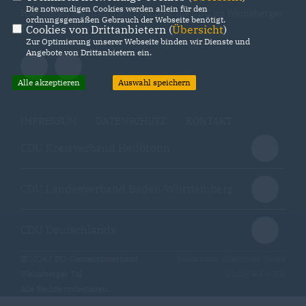
Die notwendigen Cookies werden allein für den
Hier finden Sie Informationen über die CDU im Weinsberger
ordnungsgemäßen Gebrauch der Webseite benötigt.
Tal
Cookies von Drittanbietern (
Übersicht
)
Zur Optimierung unserer Webseite binden wir Dienste und
Angebote von Drittanbietern ein.
Alle akzeptieren
Auswahl speichern
IMPRESSUM
DATENSCHUTZ
KONTAKT
CDU Kreisverband Heilbronn
CDU Landesverband Baden-Württemberg
CDU Deutschlands
@2026 CDU-Gemeindeverband
Realisation: Sharkness Media
Weinsberger Tal
GmbH & Co. KG
Alle Rechte vorbehalten.